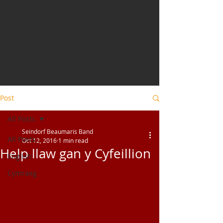
Post
All Posts
Seindorf Beaumaris Band
All Posts
Oct 12, 2016
1 min read
Help llaw gan y Cyfeillion
English
Cymraeg