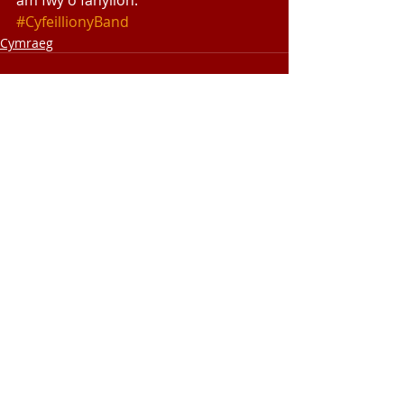
am fwy o fanylion.
#CyfeillionyBand
Cymraeg
Recent Posts
See All