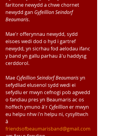
faritone newydd a chwe chornet 
newydd gan 
Gyfeillion Seindorf 
Beaumaris
.
Mae'r offerynnau newydd, sydd 
eisoes wedi dod o hyd i gartref 
newydd, yn sicrhau fod aelodau ifanc 
y band yn gallu parhau â'u haddysg 
cerddorol.
Mae 
Cyfeillion Seindorf Beaumaris
 yn 
sefydliad elusenol sydd wedi ei 
sefydlu er mwyn cefnogi pob agwedd 
o fandiau pres yn Beaumaris ac os 
hoffech ymuno â'r 
Cyfeillion
 er mwyn 
eu helpu nhw i'n helpu ni, cysylltwch 
â 
friendsofbeaumarisband@gmail.com