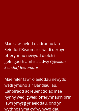
Mae sawl aelod o adranau iau 
Seindorf Beaumaris wedi derbyn 
offerynnau newydd diolch i 
gefnigaeth amhrisiadwy 
Cyfeillion 
Seindorf Beaumaris.
Mae nifer fawr o aelodau newydd 
wedi ymuno â'r Bandiau Iau, 
Canolradd ac Ieuenctid ac mae 
hynny wedi gweld offerynnau'n brin 
iawn ymysg yr aelodau, ond yr 
wythnos yma cyflwynwyd dau 