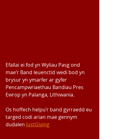
Efallai ei fod yn Wyliau Pasg ond 
mae’r Band Ieuenctid wedi bod yn 
brysur yn ymarfer ar gyfer 
Pencampwriaethau Bandiau Pres 
Ewrop yn Palanga, Lithiwania. 
Os hoffech helpu’r band gyrraedd eu 
targed codi arian mae gennym 
dudalen 
JustGiving