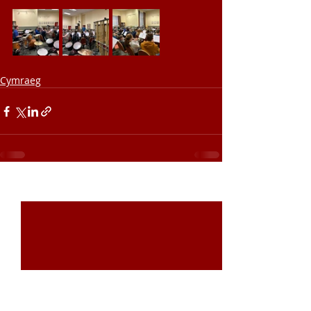
Cymraeg
Recent Posts
See All