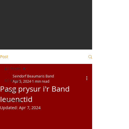
Post
All Posts
Seindorf Beaumaris Band
All Posts
Apr 5, 2024
1 min read
Pasg prysur i'r Band
English
Ieuenctid
Cymraeg
Updated:
Apr 7, 2024