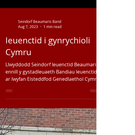
Seindorf Beaumaris Band
Aug 7, 2023
1 min read
Ieuenctid i gynrychioli
Cymru
Llwyddodd Seindorf Ieuenctid Beaumaris i
ennill y gystadleuaeth Bandiau Ieuenctid
ar lwyfan Eisteddfod Genedlaethol Cymru
yn Boduan...