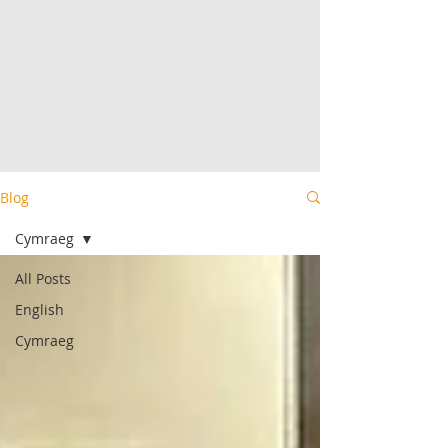
Blog
Cymraeg
All Posts
English
Cymraeg