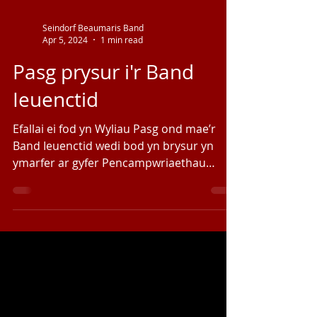
Seindorf Beaumaris Band
Apr 5, 2024
1 min read
Pasg prysur i'r Band
Ieuenctid
Efallai ei fod yn Wyliau Pasg ond mae’r
Band Ieuenctid wedi bod yn brysur yn
ymarfer ar gyfer Pencampwriaethau
Bandiau Pres Ewrop yn...