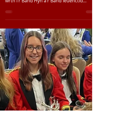
Beaumaris
Cafwyd wythnos i’w chofio i gerddorion
Seindorf Beaumaris yn ystod mis Mawrth
wrth i’r Band Hŷn a’r Band Ieuenctid
lwyddo yn eu...