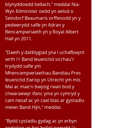
blynyddoedd bellach," meddai Nia-
Wyn Kilminster oedd yn aelod o 
Seindorf Beaumaris orffenodd yn y 
pedwerydd safle yn Adran y 
Bencampwriaeth yn y Royal Albert 
Hall yn 2011.
"Daeth y datblygiad yna i uchafbwynt 
wrth i'r Band Ieuenctid sicrhau'r 
trydydd safle ym 
Mhencampwriaethau Bandiau Pres 
Ieuenctid Ewrop yn Utrecht ym mis 
Mai ac mae'n bwysig rwan bod y 
chwaraewyr ifanc yma yn cymryd y 
cam nesaf ac yn cael blas ar gystadlu 
mewn Band Hŷn," meddai.
"Bydd cystadlu gydag ac yn erbyn 
oedolion yn her hollol newydd i'r 