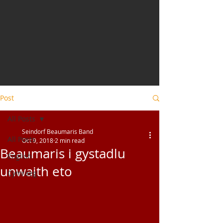
Post
All Posts
Seindorf Beaumaris Band
All Posts
Oct 9, 2018
2 min read
Beaumaris i gystadlu
English
unwaith eto
Cymraeg