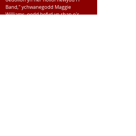
Band," ychwanegodd Maggie 
Williams, oedd hefyd yn rhan o'r 
daith anhygoel gafodd Seindorf 
Beaumaris dros yr 20 mlynedd 
diwethaf.
"Mi fydd yn her anferth, ond yn 
bwysicach na hynny, mi fydd yn hwyl 
hefyd ac yn sicrhau dyfodol Seindorf 
Beaumaris," ychwanegodd.
#BandHŷn
#Cystadleuaeth
#Rochdale
Cymraeg