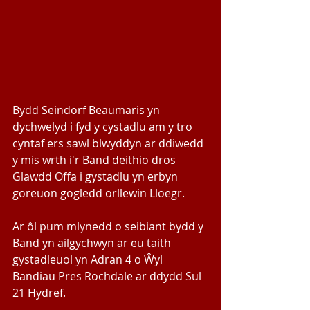
Bydd Seindorf Beaumaris yn 
dychwelyd i fyd y cystadlu am y tro 
cyntaf ers sawl blwyddyn ar ddiwedd 
y mis wrth i'r Band deithio dros 
Glawdd Offa i gystadlu yn erbyn 
goreuon gogledd orllewin Lloegr.
Ar ôl pum mlynedd o seibiant bydd y 
Band yn ailgychwyn ar eu taith 
gystadleuol yn Adran 4 o Ŵyl 
Bandiau Pres Rochdale ar ddydd Sul 
21 Hydref.