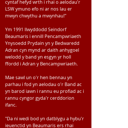
cyntaf hefyd wrth i rhai o aelodau'r 
LSW ymuno efo ni ar nos Iau er 
mwyn chwythu a mwynhau!"
Ym 1991 llwyddodd Seindorf 
Beaumaris i ennill Pencampwriaeth 
Ynysoedd Prydain yn y Bedwaredd 
Adran cyn mynd ar daith anhygoel 
welodd y band yn esgyn yr holl 
ffordd i Adran y Bencampwriaeth.
Mae sawl un o'r hen bennau yn 
parhau i fod yn aelodau o'r Band ac 
yn barod iawn i rannu eu profiad ac i 
rannu cyngor gyda'r cerddorion 
ifanc.
"Da ni wedi bod yn datblygu a hybu'r 
ieuenctid yn Beaumaris ers rhai 