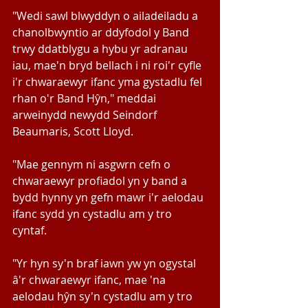
"Wedi sawl blwyddyn o ailadeiladu a 
chanolbwyntio ar ddyfodol y Band 
trwy ddatblygu a hybu yr adranau 
iau, mae'n bryd bellach i ni roi'r cyfle 
i'r chwaraewyr ifanc yma gystadlu fel 
rhan o'r Band Hŷn," meddai 
arweinydd newydd Seindorf 
Beaumaris, Scott Lloyd.
"Mae gennym ni asgwrn cefn o 
chwaraewyr profiadol yn y band a 
bydd hynny yn gefn mawr i'r aelodau 
ifanc sydd yn cystadlu am y tro 
cyntaf.
"Yr hyn sy'n braf iawn yw yn ogystal 
â'r chwaraewyr ifanc, mae 'na 
aelodau hŷn sy'n cystadlu am y tro 